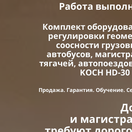
Работа выполн
Комплект оборудов
регулировки
геоме
соосности грузов
автобусов, магист
тягачей, автопоездов
KOCH HD-30
Продажа. Гарантия. Обучение. С
Д
и магистра
требуют дорог