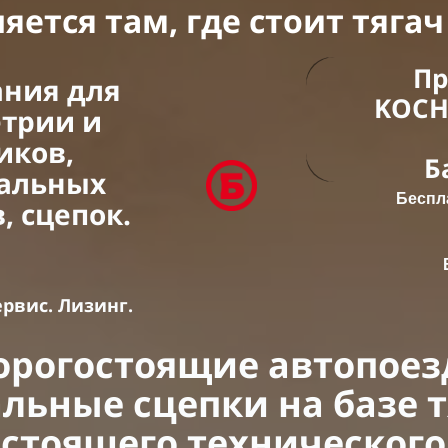
яется там, где стоит тягач
Пр
ания для
KOCH
трии и
иков,
Б
ральных
Беспл
, сцепок.
ервис. Лизинг.
орогостоящие автопоез
льные сцепки на базе 
остоящего технического