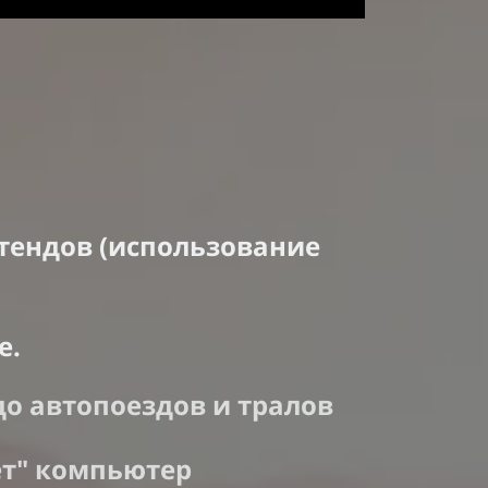
тендов (использование
е.
до автопоездов и тралов
ает" компьютер