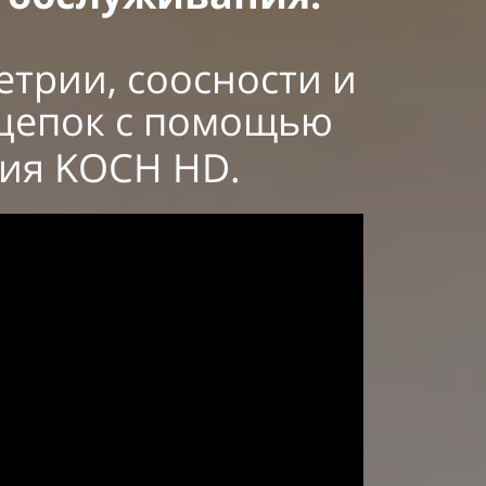
трии, соосности и
 сцепок с помощью
ия KOCH HD.