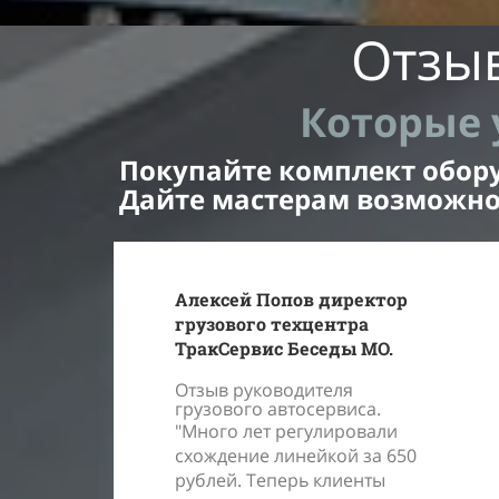
Отзы
Которые 
Покупайте комплект оборуд
Дайте мастерам возможно
Алексей Попов директор
грузового техцентра
ТракСервис Беседы МО.
Отзыв руководителя
грузового автосервиса.
"Много лет регулировали
схождение линейкой за 650
рублей. Теперь клиенты