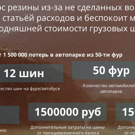
 резины из-за не сделанных во
 статьёй расходов и беспокоит 
годняшней стоимости грузовых 
 500 000 потерь в автопарке из 50-ти фур
50
фур
12
шин
Количество автомобилей
ество шин на фуре/автобусе
автопарке
1500000
руб
15
Дополнительные затраты на шины
Дополн
нос
от преждевременного износа
от п