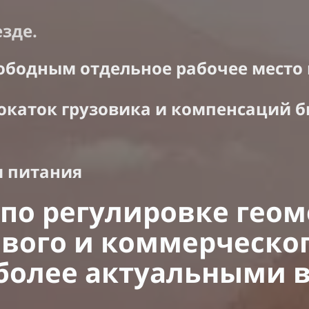
зде.
вободным отдельное рабочее место 
рокаток грузовика и компенсаций 
я питания
по регулировке геом
ового и коммерческо
 более актуальными 