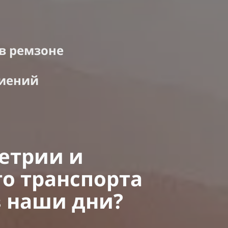
в ремзоне
биений
етрии и
го транспорта
в наши дни?