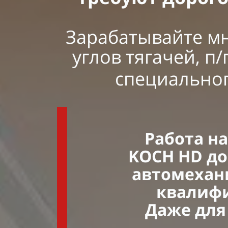
Зарабатывайте мн
углов тягачей, п
специально
Работа н
KOCH HD до
автомехан
квалиф
Даже для