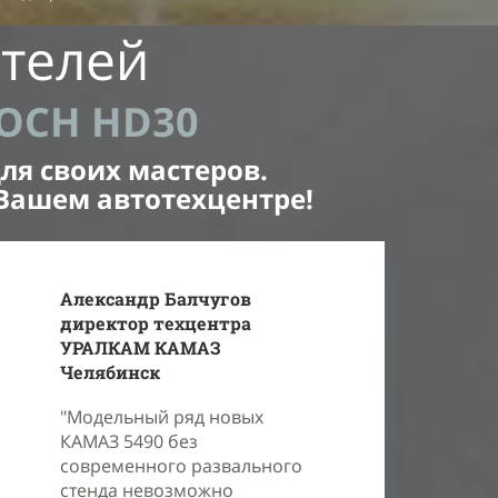
телей
KOCH HD30
ля своих мастеров.
Вашем автотехцентре!
Александр Балчугов
директор техцентра
УРАЛКАМ КАМАЗ
Челябинск
"Модельный ряд новых
КАМАЗ 5490 без
современного развального
стен
да невоз
можно