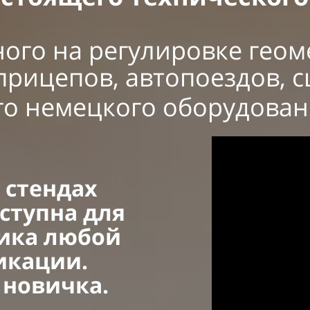
ого на регулировке геоме
/прицепов, автопоездов,
го немецкого оборудован
а стендах
ступна для
ика любой
икации.
 новичка.