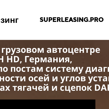
зинг
SUPERLEASING.PRO
 грузовом автоцентре
 HD, Германия,
по постам систему
диаг
ности осей и углов уста
ах тягачей и сцепок DA