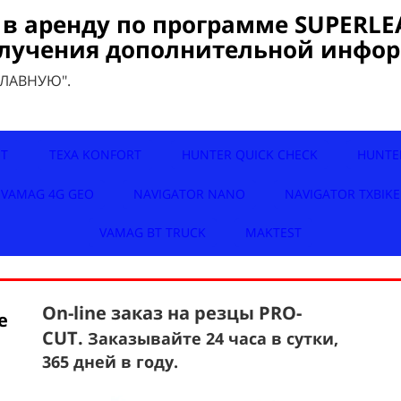
в аренду по программе SUPERLE
олучения дополнительной инфо
 ГЛАВНУЮ".
UT
TEXA KONFORT
HUNTER QUICK CHECK
HUNTE
VAMAG 4G GEO
NAVIGATOR NANO
NAVIGATOR TXBIKE
VAMAG BT TRUCK
MAKTEST
On-line заказ на резцы PRO-
е
CUT.
Заказывайте 24 часа в сутки,
365 дней в году.