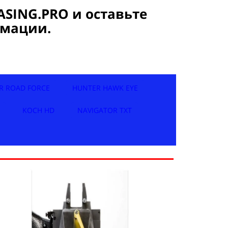
ASING.PRO и оставьте
рмации.
R ROAD FORCE
HUNTER HAWK EYE
KOCH HD
NAVIGATOR TXT