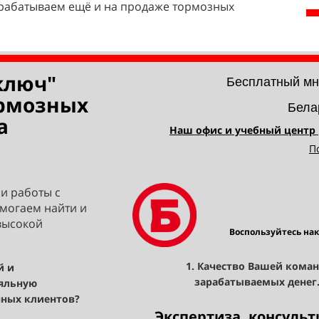
арабатываем ещё и на продаже тормозных
ключ"
Бесплатный мн
ормозных
Бела
а
Наш офис и учебный центр р
П
ии работы
с
могаем найти и
высокой
Воспользуйтесь на
1. Качество Вашей коман
й и
зарабатываемых денег
ояльную
нных клиентов?
Экспертиза, консуль