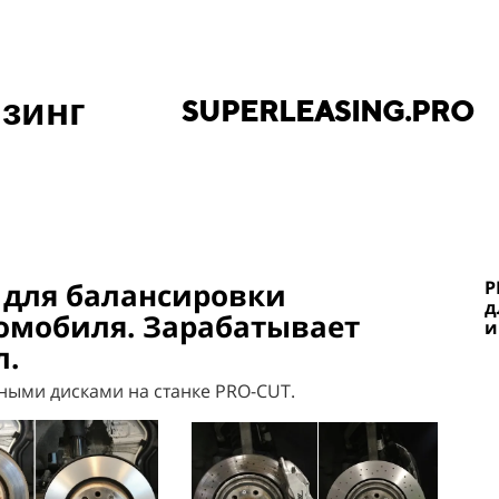
зинг
SUPERLEASING.PRO
 для балансировки
P
д
омобиля.
Зарабатывает
и
л.
ными дисками на станке PRO-CUT.