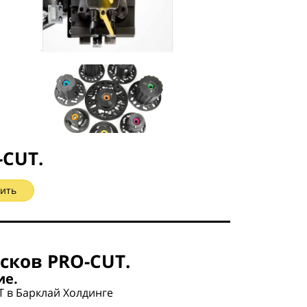
-CUT
.
ить
исков
PRO-CUT.
ие.
T в Барклай Холдинге