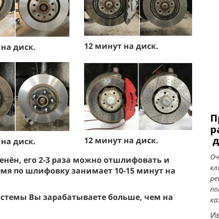
12 минут на диск.
 на диск.
П
р
д
12 минут на диск.
 на диск.
Оч
менён, его 2-3 раза можно отшлифовать и
кл
емя по шлифовку занимает 10-15 минут на
ре
по
стемы Вы зарабатываете больше, чем на
ка
Ив