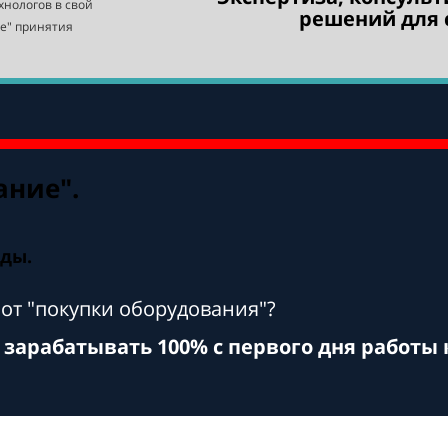
хнологов в свой
решений для 
ле" принятия
ание".
оды.
 от "покупки оборудования"?
 зарабатывать 100% с первого дня работы 